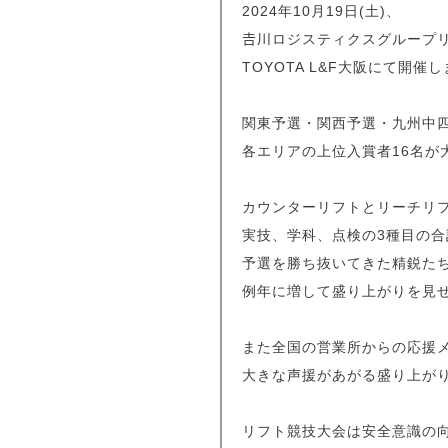
2024年10月19日(土)、
𠮷川ロジスティクスグループリ
TOYOTA L&F大阪にて開催
関東予選・関西予選・九州中
各エリアの上位入賞者16名が
カウンターリフトとリーチリ
実技、学科、点検の3種目の
予選を勝ち抜いてきた精鋭た
例年に増して盛り上がりを見
また全国の営業所からの応援
大きな声援があがる盛り上が
リフト競技大会は安全意識の