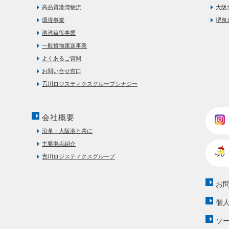
高品質港湾物流
大阪
環境事業
堺泉
港湾荷役事業
一般貨物運送事業
よくあるご質問
お問い合せ窓口
𠮷川ロジスティクスグループシナジー
会社概要
沿革・大阪港と共に
主要拠点紹介
𠮷川ロジスティクスグループ
お
個
ソ