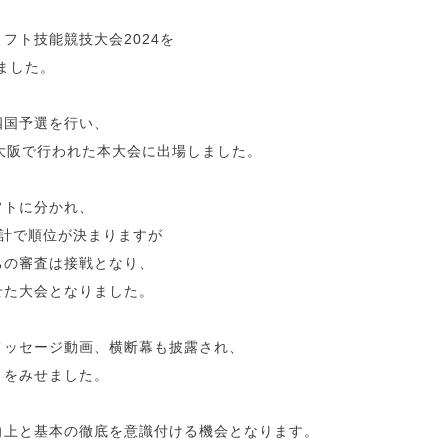
フト技能競技大会2024を
しました。
四国予選を行い、
大阪で行われた本大会に出場しました。
フトに分かれ、
合計で順位が決まりますが
ちの審査は接戦となり、
せた大会となりました。
メッセージ動画、横断幕も披露され、
りをみせました。
向上と基本の徹底を意識付ける機会となります。