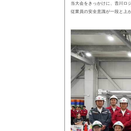
当大会をきっかけに、𠮷川ロ
従業員の安全意識が一段と上